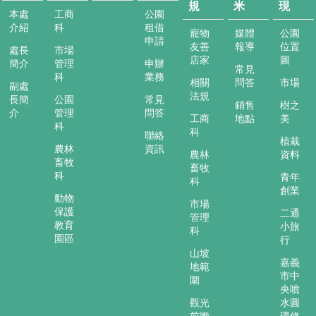
消
規
米
現
本處
工商
公園
息
介紹
科
租借
寵物
媒體
公園
申請
友善
報導
位置
便
處長
市場
店家
圖
民
簡介
管理
申辦
常見
服
科
業務
相關
問答
市場
副處
務
法規
長簡
公園
常見
銷售
樹之
介
管理
問答
公
工商
地點
美
科
科
告
聯絡
植栽
與
農林
資訊
農林
資料
畜牧
法
畜牧
科
青年
規
科
創業
動物
市場
幸
保護
二通
管理
福
教育
小旅
科
嘉
園區
行
義
山坡
嘉義
米
地範
市中
圍
央噴
嘉
觀光
水圓
義
前瞻
環修