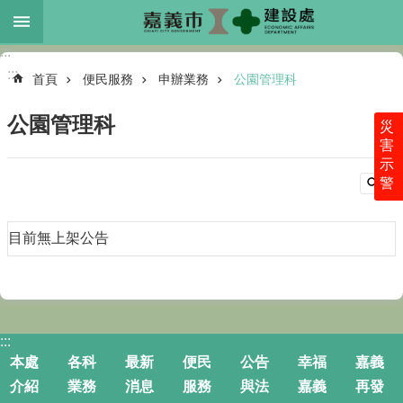
跳到主要內容區塊
:::
進
:::
階
首頁
便民服務
申辦業務
公園管理科
搜
尋
公園管理科
災
害
示
警
本
處
介
目前無上架公告
紹
各
科
業
務
:::
本處
各科
最新
便民
公告
幸福
嘉義
最
介紹
業務
消息
服務
與法
嘉義
再發
新