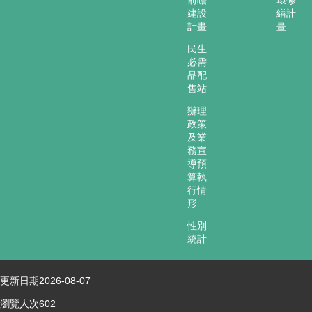
再
建設
繕計
發
計畫
畫
現
民生
必需
網
品配
頁
售站
導
覽
辦理
政策
回
及業
首
務宣
導預
頁
算執
行情
嘉
形
義
市
性別
政
統計
府
網
更新日期
2026-08-07
站
瀏覽人次
602
安