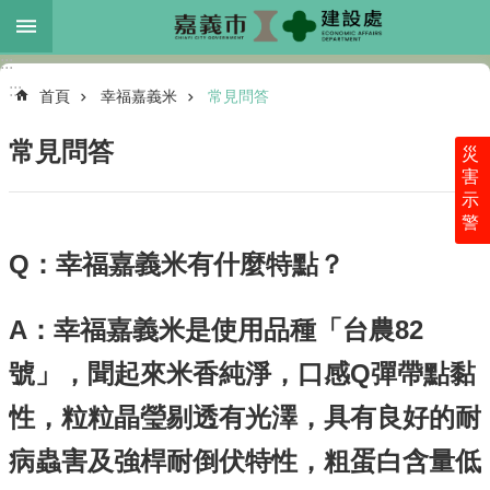
跳到主要內容區塊
:::
進
:::
階
首頁
幸福嘉義米
常見問答
搜
尋
常見問答
災
害
示
警
本
處
Q：幸福嘉義米有什麼特點？
介
紹
A：幸福嘉義米是使用品種「台農82
各
科
號」，聞起來米香純淨，口感Q彈帶點黏
業
務
性，粒粒晶瑩剔透有光澤，具有良好的耐
最
病蟲害及強桿耐倒伏特性，粗蛋白含量低
新