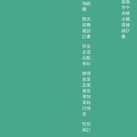
嘉義
地範
市中
圍
央噴
觀光
水圓
前瞻
環修
建設
繕計
計畫
畫
民生
必需
品配
售站
辦理
政策
及業
務宣
導預
算執
行情
形
性別
統計