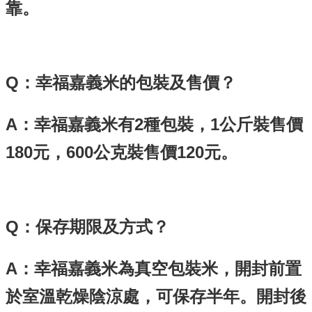
再
靠。
發
現
網
頁
Q：幸福嘉義米的包裝及售價？
導
覽
A：幸福嘉義米有2種包裝，1公斤裝售價
回
180元，600公克裝售價120元。
首
頁
嘉
義
市
Q：保存期限及方式？
政
府
A：幸福嘉義米為真空包裝米，開封前置
網
於室溫乾燥陰涼處，可保存半年。開封後
站
安