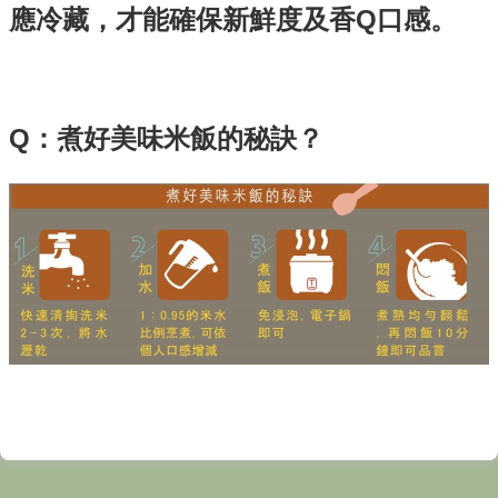
應冷藏，才能確保新鮮度及香Q口感。
全
政
策
Q：煮好美味米飯的秘訣？