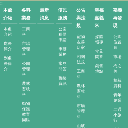
:::
本處
各科
最新
便民
公告
幸福
嘉義
介紹
業務
消息
服務
與法
嘉義
再發
規
米
現
本處
工商
公園
介紹
科
租借
寵物
媒體
公園
申請
友善
報導
位置
處長
市場
店家
圖
簡介
管理
申辦
常見
科
業務
相關
問答
市場
副處
法規
長簡
公園
常見
銷售
樹之
介
管理
問答
工商
地點
美
科
科
聯絡
植栽
農林
資訊
農林
資料
畜牧
畜牧
科
青年
科
創業
動物
市場
保護
二通
管理
教育
小旅
科
園區
行
山坡