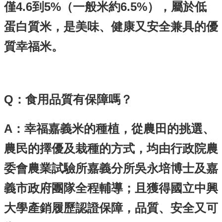
消
僅4.6到5%（一般米約6.5%），屬於低
息
蛋白質米，是美味、健康又安全兼具的優
便
民
質幸福米。
服
務
公
告
Q：食用品質有保障嗎？
與
法
規
A：幸福嘉義米的種植，從農田的挑選、
幸
農民的擇優及栽種的方式，均由行政院農
福
嘉
委會農業試驗所嘉義分所吳永培博士及嘉
義
米
義市政府團隊全程輔導；且獲得國立中興
嘉
大學產銷履歷認證保障，品質、安全又可
義