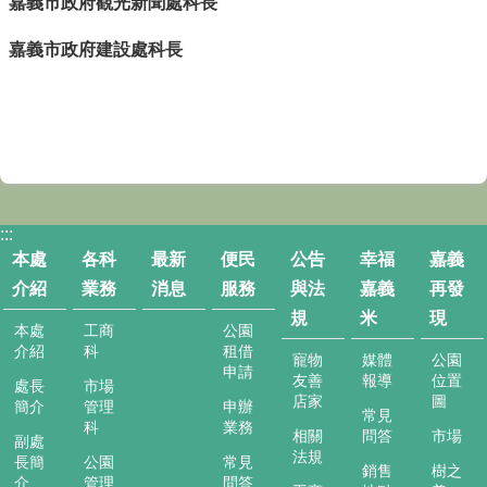
嘉義市政府觀光新聞處科長
全
政
嘉義市政府建設處科長
策
:::
本處
各科
最新
便民
公告
幸福
嘉義
介紹
業務
消息
服務
與法
嘉義
再發
規
米
現
本處
工商
公園
介紹
科
租借
寵物
媒體
公園
申請
友善
報導
位置
處長
市場
店家
圖
簡介
管理
申辦
常見
科
業務
相關
問答
市場
副處
法規
長簡
公園
常見
銷售
樹之
介
管理
問答