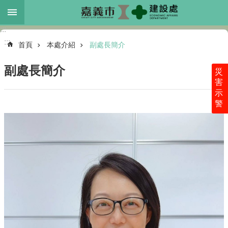
跳到主要內容區塊
:::
進
:::
階
首頁
本處介紹
副處長簡介
搜
尋
副處長簡介
災
害
示
警
本
處
介
紹
各
科
業
務
最
新