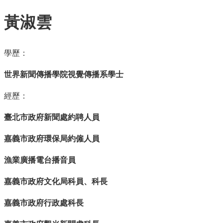
再
發
黃淑雲
現
網
學歷：
頁
導
世界新聞傳播學院視覺傳播系學士
覽
經歷：
回
首
頁
臺北市政府新聞處約聘人員
嘉
嘉義市政府環保局約僱人員
義
市
漁業廣播電台播音員
政
府
嘉義市政府文化局科員、科長
網
嘉義市政府行政處科長
站
安