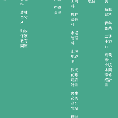
工商
地點
美
科
科
聯絡
植栽
農林
資訊
農林
資料
畜牧
畜牧
科
青年
科
創業
動物
市場
保護
二通
管理
教育
小旅
科
園區
行
山坡
嘉義
地範
市中
圍
央噴
觀光
水圓
前瞻
環修
建設
繕計
計畫
畫
民生
必需
品配
售站
辦理