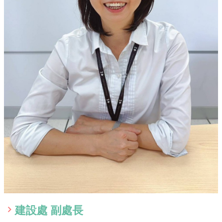
消
息
便
民
服
務
公
告
與
法
規
幸
福
嘉
義
米
嘉
建設處 副處長
義