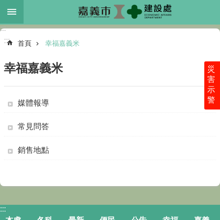
跳到主要內容區塊
:::
進
:::
階
首頁
幸福嘉義米
搜
尋
幸福嘉義米
災
害
示
警
媒體報導
本
處
介
常見問答
紹
銷售地點
各
科
業
務
最
:::
新