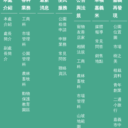
本處
各科
最新
便民
公告
幸福
嘉義
消
介紹
業務
消息
服務
與法
嘉義
再發
息
規
米
現
本處
工商
公園
便
介紹
科
租借
民
寵物
媒體
公園
申請
服
友善
報導
位置
處長
市場
務
店家
圖
簡介
管理
申辦
常見
科
業務
相關
問答
市場
公
副處
法規
長簡
公園
常見
告
銷售
樹之
介
管理
問答
與
工商
地點
美
科
法
科
聯絡
植栽
規
農林
資訊
農林
資料
畜牧
畜牧
幸
科
青年
科
福
創業
動物
嘉
市場
保護
二通
義
管理
教育
小旅
科
米
園區
行
山坡
嘉
嘉義
地範
義
市中
圍