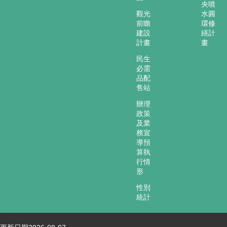
再
央噴
發
觀光
水圓
前瞻
環修
現
建設
繕計
計畫
畫
網
頁
民生
導
必需
品配
覽
售站
回
辦理
首
政策
頁
及業
務宣
嘉
導預
義
算執
市
行情
政
形
府
性別
統計
網
站
安