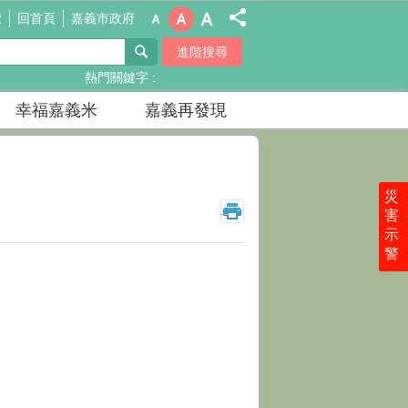
覽
回首頁
嘉義市政府
進階搜尋
熱門關鍵字
幸福嘉義米
嘉義再發現
災
_
害
示
警