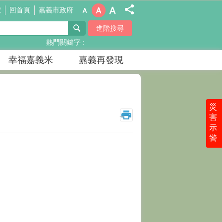
覽
回首頁
嘉義市政府
進階搜尋
熱門關鍵字
幸福嘉義米
嘉義再發現
災
_
害
示
警