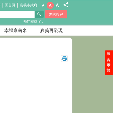
覽
回首頁
嘉義市政府
進階搜尋
熱門關鍵字
幸福嘉義米
嘉義再發現
災
_
害
示
警