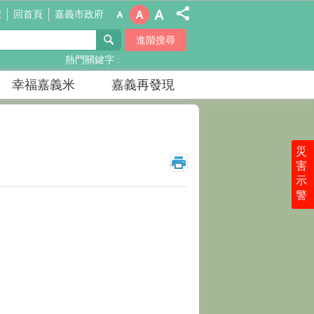
覽
回首頁
嘉義市政府
進階搜尋
熱門關鍵字
幸福嘉義米
嘉義再發現
災
_
害
示
警