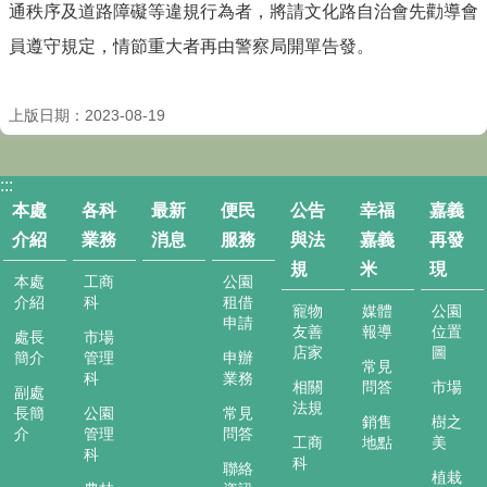
消
通秩序及道路障礙等違規行為者，將請文化路自治會先勸導會
息
員遵守規定，情節重大者再由警察局開單告發。
便
民
上版日期：2023-08-19
服
務
公
:::
告
本處
各科
最新
便民
公告
幸福
嘉義
與
介紹
業務
消息
服務
與法
嘉義
再發
法
規
米
現
規
本處
工商
公園
介紹
科
租借
寵物
媒體
公園
幸
申請
友善
報導
位置
福
處長
市場
店家
圖
簡介
管理
申辦
嘉
常見
科
業務
義
相關
問答
市場
副處
米
法規
長簡
公園
常見
銷售
樹之
介
管理
問答
工商
地點
美
嘉
科
科
聯絡
義
植栽