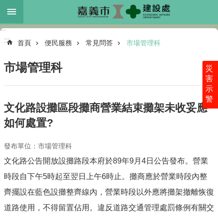
跳到主要內容區塊
:::
進
:::
階
首頁
便民服務
常見問答
市場管理科
搜
尋
市場管理科
災
害
示
警
本
文化路設攤區段攤商營業結束攤架未收妥應
處
如何處置?
介
紹
發布單位：市場管理科
各
文化路公告開放設攤路段本府於89年9月4日公告發布。營業
科
業
時段自下午5時起至翌日上午6時止。攤商應於營業時段內整
務
齊擺設在藍色設攤整齊線內，營業時段以外應將攤架撤離恢復
最
道路使用，不得留置佔用。違反道路交通管理處罰條例有關交
新