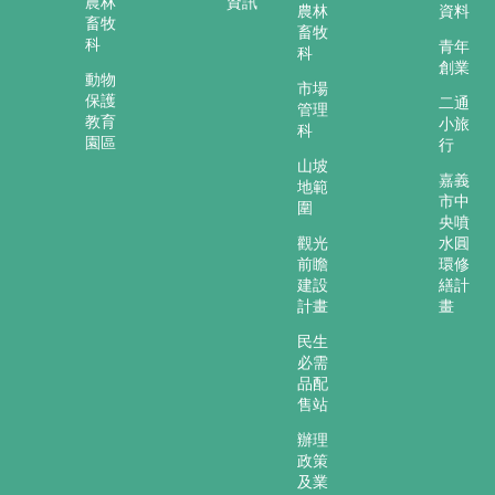
農林
資訊
再
農林
資料
畜牧
發
畜牧
科
青年
現
科
創業
動物
市場
保護
網
二通
管理
教育
小旅
頁
科
園區
行
導
山坡
覽
嘉義
地範
市中
圍
回
央噴
首
觀光
水圓
頁
前瞻
環修
建設
繕計
嘉
計畫
畫
義
民生
市
必需
政
品配
府
售站
辦理
網
政策
站
及業
安