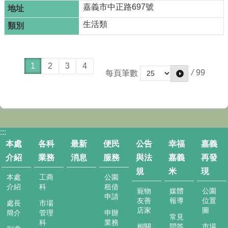
嘉義市中正路697號
生活類
1
2
3
4
/
99
每頁筆數
:::
本處
各科
最新
便民
公告
幸福
嘉義
介紹
業務
消息
服務
與法
嘉義
再發
規
米
現
本處
工商
公園
介紹
科
租借
寵物
媒體
公園
申請
友善
報導
位置
處長
市場
店家
圖
簡介
管理
申辦
常見
科
業務
相關
問答
市場