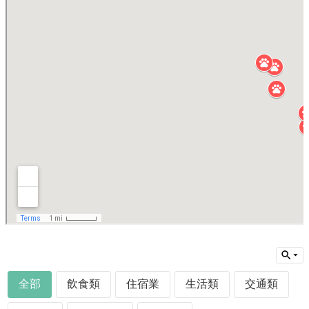
消
息
便
民
服
務
公
告
與
法
規
幸
福
嘉
義
米
全部
飲食類
住宿業
生活類
交通類
嘉
義