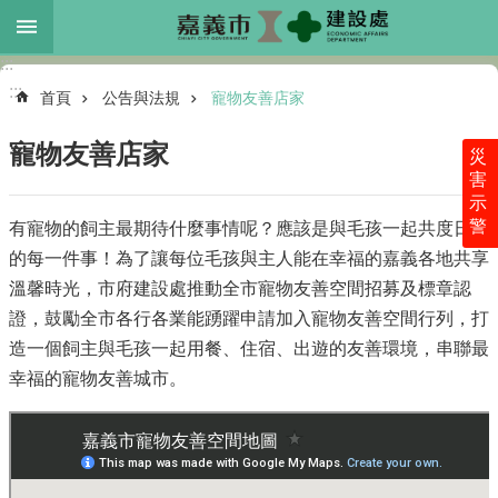
跳到主要內容區塊
:::
進
:::
階
首頁
公告與法規
寵物友善店家
搜
尋
寵物友善店家
災
害
示
警
有寵物的飼主最期待什麼事情呢？應該是與毛孩一起共度日常
本
的每一件事！為了讓每位毛孩與主人能在幸福的嘉義各地共享
處
介
溫馨時光，市府建設處推動全市寵物友善空間招募及標章認
紹
證，鼓勵全市各行各業能踴躍申請加入寵物友善空間行列，打
各
造一個飼主與毛孩一起用餐、住宿、出遊的友善環境，串聯最
科
幸福的寵物友善城市。
業
務
最
新