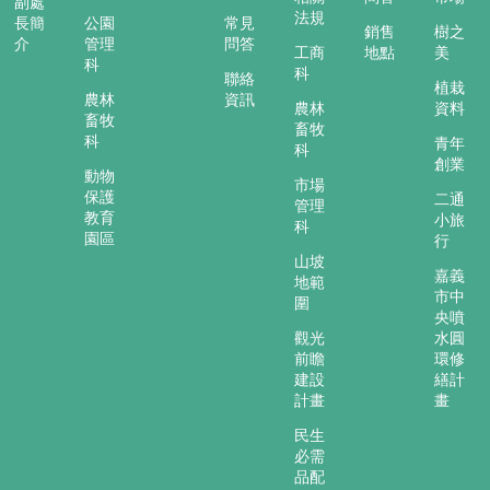
副處
法規
長簡
公園
常見
銷售
樹之
介
管理
問答
工商
地點
美
科
科
聯絡
植栽
農林
資訊
農林
資料
畜牧
畜牧
科
青年
科
創業
動物
市場
保護
二通
管理
教育
小旅
科
園區
行
山坡
嘉義
地範
市中
圍
央噴
觀光
水圓
前瞻
環修
建設
繕計
計畫
畫
民生
必需
品配