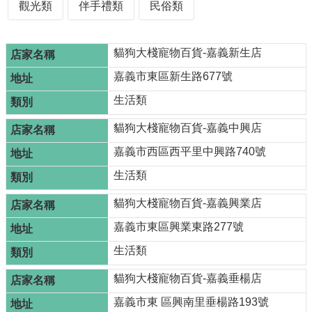
再
觀光類
伴手禮類
民俗類
發
現
貓狗大棧寵物百貨-嘉義新生店
網
嘉義市東區新生路677號
頁
導
生活類
覽
貓狗大棧寵物百貨-嘉義中興店
回
首
嘉義市西區西平里中興路740號
頁
生活類
嘉
貓狗大棧寵物百貨-嘉義興業店
義
市
嘉義市東區興業東路277號
政
府
生活類
貓狗大棧寵物百貨-嘉義垂楊店
網
站
嘉義市東 區興南里垂楊路193號
安